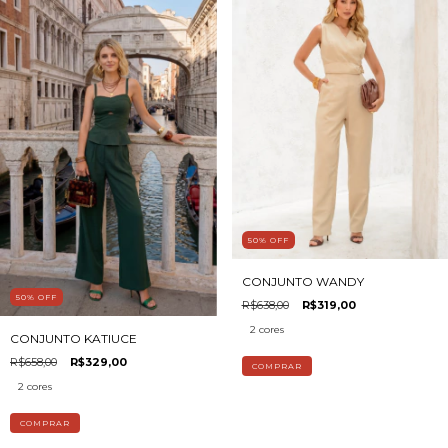
50
%
OFF
CONJUNTO WANDY
50
%
OFF
R$638,00
R$319,00
2 cores
CONJUNTO KATIUCE
R$658,00
R$329,00
COMPRAR
2 cores
COMPRAR