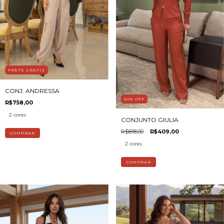
FRETE GRÁTIS
CONJ. ANDRESSA
50
%
OFF
R$758,00
2 cores
CONJUNTO GIULIA
R$818,00
R$409,00
COMPRAR
2 cores
COMPRAR