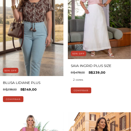
50
%
OFF
SAIA INGRID PLUS SIZE
50
%
OFF
R$478,00
R$239,00
2 cores
BLUSA LIDIANE PLUS
R$298,00
R$149,00
COMPRAR
COMPRAR