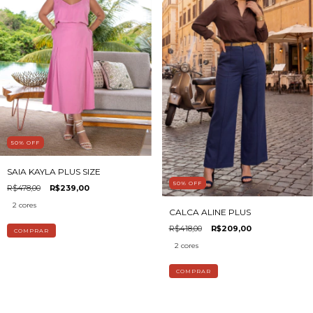
50
%
OFF
SAIA KAYLA PLUS SIZE
50
%
OFF
R$478,00
R$239,00
2 cores
CALCA ALINE PLUS
R$418,00
R$209,00
COMPRAR
2 cores
COMPRAR