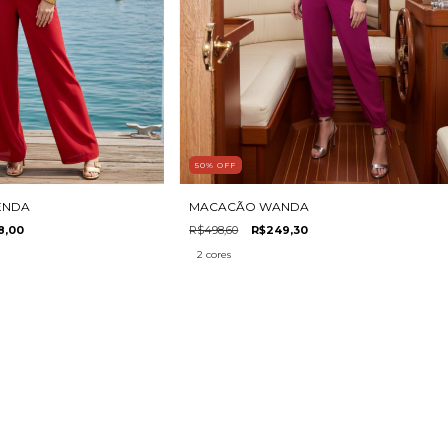
50
%
OFF
ENDA
MACACÃO WANDA
8,00
R$498,60
R$249,30
2 cores