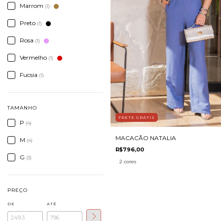
Marrom
(1)
Preto
(1)
Rosa
(1)
Vermelho
(1)
Fucsia
(1)
TAMANHO
FRETE GRÁTIS
P
(4)
MACACÃO NATALIA
M
(4)
R$796,00
G
(3)
2 cores
PREÇO
DE
ATÉ