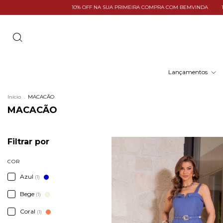
10% OFF NA SUA PRIMEIRA COMPRA COM BEMVINDA
10% OFF
Lançamentos
Início
.
MACACÃO
MACACÃO
Filtrar por
COR
Azul
(1)
Bege
(1)
Coral
(1)