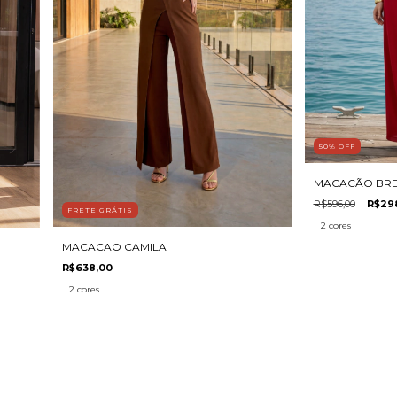
50
%
OFF
MACACÃO BR
R$596,00
R$29
FRETE GRÁTIS
2 cores
MACACAO CAMILA
R$638,00
2 cores