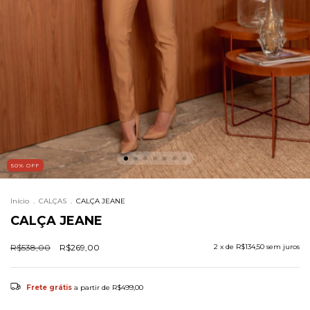
50
%
OFF
Início
.
CALÇAS
.
CALÇA JEANE
CALÇA JEANE
R$538,00
R$269,00
2
x de
R$134,50
sem juros
Frete grátis
a partir de
R$499,00