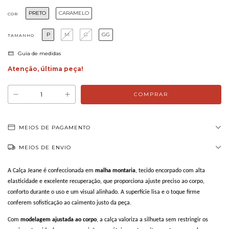
PRETO
CARAMELO
COR
P
M
G
GG
TAMANHO
Guia de medidas
Atenção, última peça!
MEIOS DE PAGAMENTO
MEIOS DE ENVIO
A Calça Jeane é confeccionada em
malha montaria
, tecido encorpado com alta
elasticidade e excelente recuperação, que proporciona ajuste preciso ao corpo,
conforto durante o uso e um visual alinhado. A superfície lisa e o toque firme
conferem sofisticação ao caimento justo da peça.
Com
modelagem ajustada ao corpo
, a calça valoriza a silhueta sem restringir os