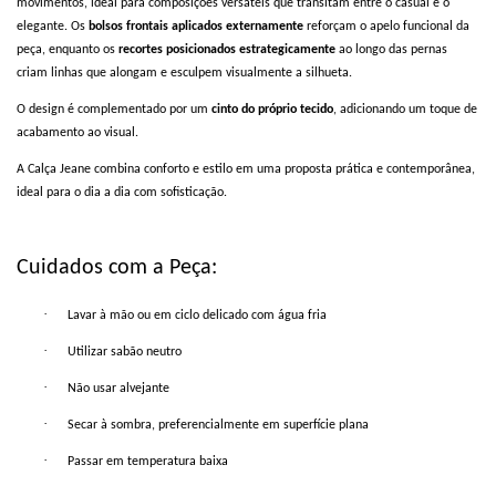
movimentos, ideal para composições versáteis que transitam entre o casual e o
elegante. Os
bolsos frontais aplicados externamente
reforçam o apelo funcional da
peça, enquanto os
recortes posicionados estrategicamente
ao longo das pernas
criam linhas que alongam e esculpem visualmente a silhueta.
O design é complementado por um
cinto do próprio tecido
, adicionando um toque de
acabamento ao visual.
A Calça Jeane combina conforto e estilo em uma proposta prática e contemporânea,
ideal para o dia a dia com sofisticação.
Cuidados com a Peça:
·
Lavar à mão ou em ciclo delicado com água fria
·
Utilizar sabão neutro
·
Não usar alvejante
·
Secar à sombra, preferencialmente em superfície plana
·
Passar em temperatura baixa