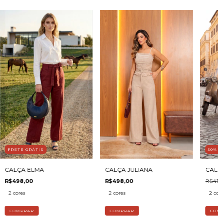
FRETE GRÁTIS
50
CALÇA ELMA
CAL
CALÇA JULIANA
R$498,00
R$41
R$498,00
2 cores
2 c
2 cores
COMPRAR
CO
COMPRAR