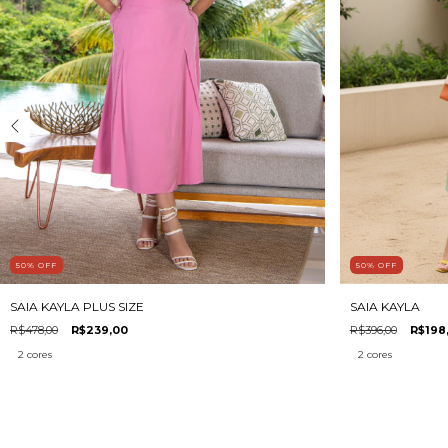
50
%
OFF
50
%
OFF
SAIA KAYLA PLUS SIZE
SAIA KAYLA
R$478,00
R$239,00
R$396,00
R$198
2 cores
2 cores