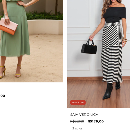
,00
50
%
OFF
SAIA VERONICA
R$358,00
R$179,00
2 cores