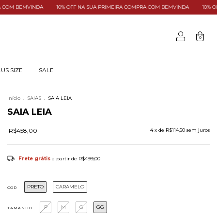
F NA SUA PRIMEIRA COMPRA COM BEMVINDA
10% OFF NA SUA PRIMEIRA COMPR
0
US SIZE
SALE
Início
.
SAIAS
.
SAIA LEIA
SAIA LEIA
R$458,00
4
x de
R$114,50
sem juros
Frete grátis
a partir de
R$499,00
PRETO
CARAMELO
COR
P
M
G
GG
TAMANHO